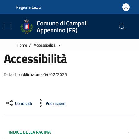
Vai alle notizie in primo piano
Vai al footer
Regione Lazio
Comune di Campoli
Appennino (FR)
Home
/
Accessibilità
/
Accessibilità
Data di pubblicazione: 04/02/2025
Condividi
Vedi azioni
INDICE DELLA PAGINA