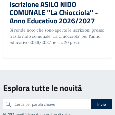
Iscrizione ASILO NIDO
COMUNALE ''La Chiocciola'' -
Anno Educativo 2026/2027
Si rende noto che sono aperte le iscrizioni presso
l?asilo nido comunale ''La Chiocciola'' per l'anno
educativo 2026/2027 per n. 20 posti.
Esplora tutte le novità
cerca
Invio
N.
237
novità trovate in ordine di data