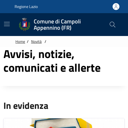
Vai alle notizie in primo piano
Vai al footer
Regione Lazio
Comune di Campoli
Appennino (FR)
Home
/
Novità
/
Avvisi, notizie,
comunicati e allerte
In evidenza