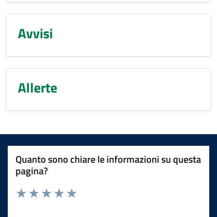
Avvisi
Allerte
Quanto sono chiare le informazioni su questa
pagina?
Rating:
Valuta 1 stelle su 5
Valuta 2 stelle su 5
Valuta 3 stelle su 5
Valuta 4 stelle su 5
Valuta 5 stelle su 5