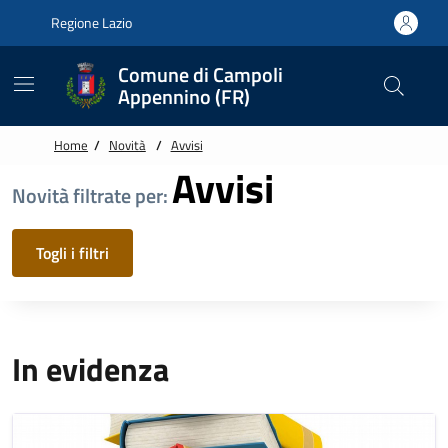
Vai alle notizie in primo piano
Vai al footer
Regione Lazio
Comune di Campoli
Appennino (FR)
Home
/
Novità
/
Avvisi
Avvisi
Novità filtrate per:
Togli i filtri
In evidenza