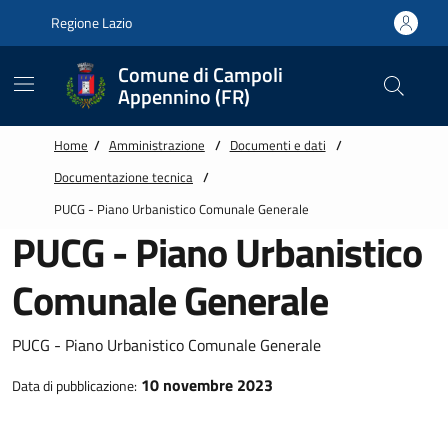
Vai alle notizie in primo piano
Vai al footer
Regione Lazio
Comune di Campoli
Appennino (FR)
Home
/
Amministrazione
/
Documenti e dati
/
Documentazione tecnica
/
PUCG - Piano Urbanistico Comunale Generale
PUCG - Piano Urbanistico
Comunale Generale
PUCG - Piano Urbanistico Comunale Generale
10 novembre 2023
Data di pubblicazione: