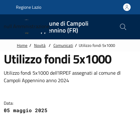
Vai alle notizie in primo piano
Vai al footer
Regione Lazio
Comune di Campoli
null
Amministrazione
Appennino (FR)
Home
/
Novità
/
Comunicati
/
Utilizzo fondi 5x1000
Utilizzo fondi 5x1000
Utilizzo fondi 5x1000 dell'IRPEF assegnati al comune dl
Campoli Appennino anno 2024
Data:
05 maggio 2025