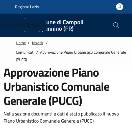
Vai alle notizie in primo piano
Vai al footer
Regione Lazio
Comune di Campoli
null
Amministrazione
Appennino (FR)
Home
/
Novità
/
Comunicati
/
Approvazione Piano Urbanistico Comunale Generale
(PUCG)
Approvazione Piano
Urbanistico Comunale
Generale (PUCG)
Nella sezione documenti e dati è stato pubblicato il nuovo
Piano Urbanistico Comunale Generale (PUCG)