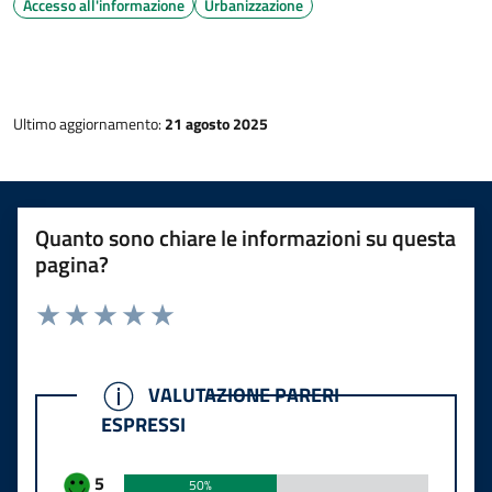
Accesso all'informazione
Urbanizzazione
Ultimo aggiornamento:
21 agosto 2025
Quanto sono chiare le informazioni su questa
pagina?
Rating:
Valuta 1 stelle su 5
Valuta 2 stelle su 5
Valuta 3 stelle su 5
Valuta 4 stelle su 5
Valuta 5 stelle su 5
VALUTAZIONE PARERI ESPRESSI
VALUTAZIONE PARERI
ESPRESSI
5
50%